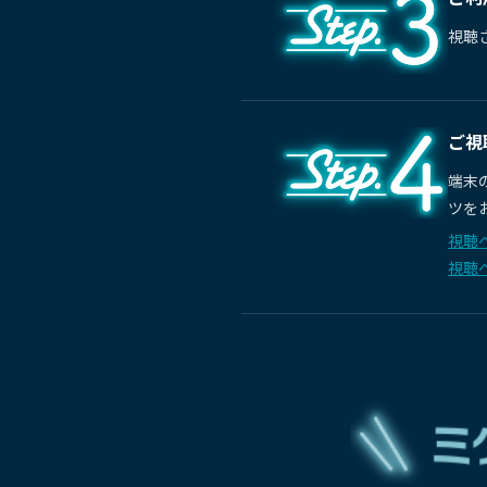
視聴
ご視
端末
ツを
視聴ペ
視聴ペ