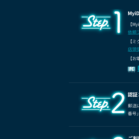
My
【My
依頼
【ミ
店頭
【お
認証
郵送
番号
ご利