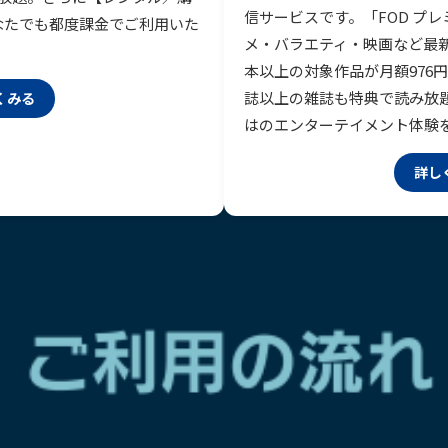
信サービスです。「FOD プ
なたでも都度課金でご利用いた
メ・バラエティ・映画など最新作
本以上の対象作品が月額976円
誌以上の雑誌も特典で読み放
くみる
はのエンターテイメント体験
詳し