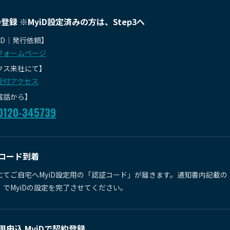
iD登録 ※MyiD設定済みの方は、Step3へ
iD｜発行依頼】
フォームページ
クス来社にて】
受付アクセス
電話から】
0120-345739
コード到着
にてご自宅へMyiD設定用の「認証コード」が届きます。通知書内記載
」でMyiDの設定を完了させてください。
用申込 MyiDで契約登録