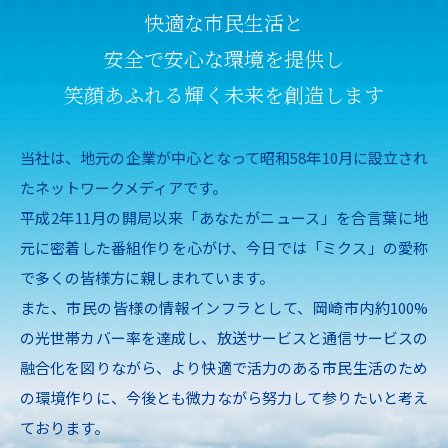
快適な市民生活と
安全で安心な環境を提供し
笑顔あふれる輝く未来を創造します
当社は、地元の企業が中心となって昭和58年10月に設立され
たネットワークメディアです。
平成2年11月の開局以来「あなたがニュース」を合言葉に地
元に密着した番組作りを心がけ、
今日では「ミクス」の愛称
で多くの皆様方に親しまれています。
また、市民の皆様の情報インフラとして、岡崎市内約100%
の光世帯カバー率を達成し、
放送サービスと通信サービスの
融合化を図りながら、
より快適で活力のある市民生活のため
の環境作りに、
今後とも微力ながら努力して参りたいと考え
ております。