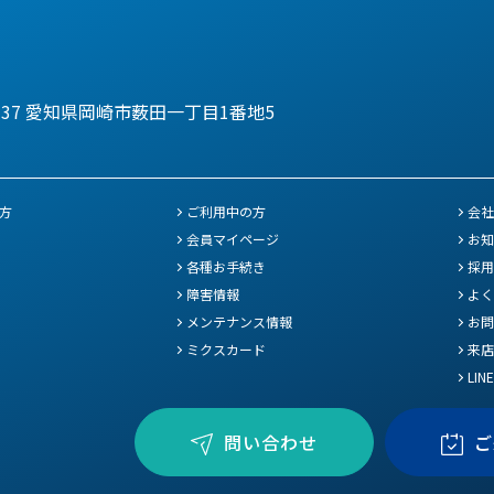
137
愛知県岡崎市薮田一丁目1番地5
方
ご利用中の方
会社
会員マイページ
お知
各種お手続き
採用
障害情報
よく
メンテナンス情報
お問
ミクスカード
来店
LIN
問い合わせ
ご