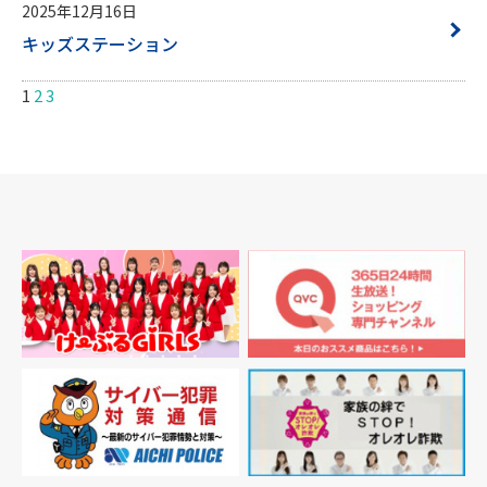
2025年12月16日
キッズステーション
投
1
2
3
稿
ナ
ビ
ゲー
ショ
ン