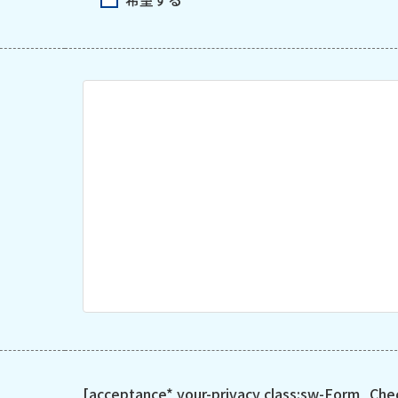
[acceptance* your-privacy class:sw-Form_Che