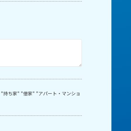
nt "新築" "持ち家" "借家" "アパート・マンショ