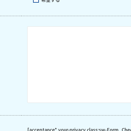
[acceptance* your-privacy class:sw-Form_Che