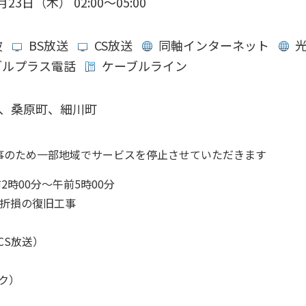
月23日（木） 02:00〜05:00
波
BS放送
CS放送
同軸インターネット
光
ブルプラス電話
ケーブルライン
、桑原町、細川町
事のため一部地域でサービスを停止させていただきます
前2時00分～午前5時00分
ル折損の復旧工事
CS放送）
ク）