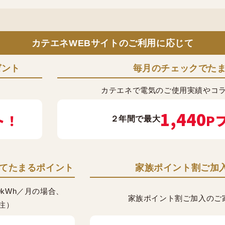
カテエネWEBサイトのご利用に応じて
ゼント
毎月のチェックでた
カテエネで電気のご使用実績やコ
1,440
ト！
P
２年間で最大
てたまるポイント
家族ポイント割ご加
0kWh／月の場合、
家族ポイント割ご加入のご家
（注）