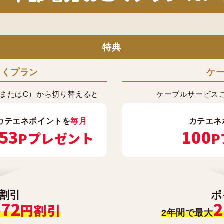
特典
とくプラン
ケ
またはC）から切り替えると
ケーブルサービス
カテエネポイントを
毎月
カテエネ
53
100
Pプレゼント
P
割引
ポ
672
2
円割引
2年間で最大