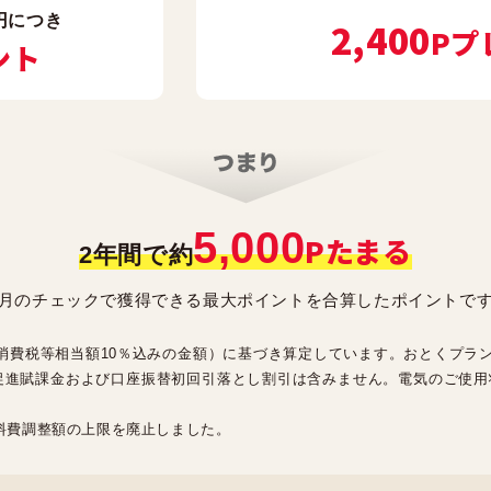
円につき
2,400
Pプ
ント
5,000
Pたまる
2年間で約
月のチェックで獲得できる最大ポイントを合算したポイントで
価（消費税等相当額10％込みの金額）に基づき算定しています。おとくプラ
促進賦課金および口座振替初回引落とし割引は含みません。電気のご使用
燃料費調整額の上限を廃止しました。