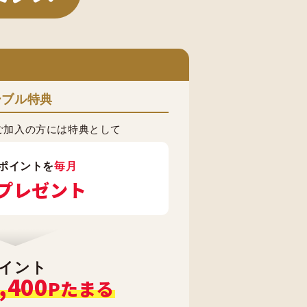
ーブル特典
ご加入の方には特典として
ポイントを
毎月
プレゼント
イント
,400
Pたまる