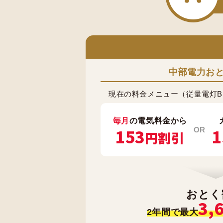
中部電力お
現在の料金メニュー（従量電灯B
毎月
の電気料金から
153
1
OR
円割引
おとく
3,
2年間で最大